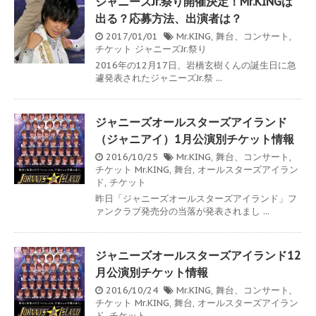
ジャニーズJr.祭り開催決定！Mr.KINGは
出る？応募方法、出演者は？
2017/01/01
Mr.KING
,
舞台、コンサート
,
チケット
ジャニーズJr.祭り
2016年の12月17日、岩橋玄樹くんの誕生日に急
遽発表されたジャニーズJr.祭 ...
ジャニーズオールスターズアイランド
（ジャニアイ）1月公演別チケット情報
2016/10/25
Mr.KING
,
舞台、コンサート
,
チケット
Mr.KING
,
舞台
,
オールスターズアイラン
ド
,
チケット
昨日「ジャニーズオールスターズアイランド」フ
ァンクラブ発売分の当落が発表されまし ...
ジャニーズオールスターズアイランド12
月公演別チケット情報
2016/10/24
Mr.KING
,
舞台、コンサート
,
チケット
Mr.KING
,
舞台
,
オールスターズアイラン
ド
,
チケット