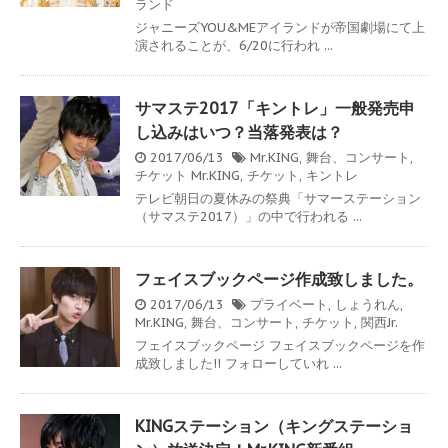
ランド
ジャニーズYOU&MEアイランドが帝国劇場にて上
演されることが、6/20に行われ ...
サマステ2017「キントレ」一般発売申
し込みはいつ？当落発表は？
2017/06/13
Mr.KING
,
舞台、コンサート
,
チケット
Mr.KING
,
チケット
,
キントレ
テレビ朝日の夏休みの祭典「サマーステーション
（サマステ2017）」の中で行われる ...
フェイスブックページ作成致しました。
2017/06/13
プライベート
,
しょうれん
,
Mr.KING
,
舞台、コンサート
,
チケット
,
関西Jr.
フェイスブックページ フェイスブックページを作
成致しました!! フォローしていれ ...
KINGステーション（キングステーショ