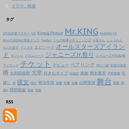
ドラマ、映画
タグ
Mr.KING
King&Prince
2代目恋愛マスター
CD
Mr.KING VS
MissQUEENの青春ダンス
Twitter
うちの執事が言うことには
お母さん
しょうれん
オールスターズアイラン
エピソード
なにわ皇子
インスタ
ド
ジャニーズJr.祭り
キントレ
クロムハーツ
ジャニーズYOU&ME
チケット
ペアリング
デビュー
アイランド
井口一姫
名前の由来
噂
大学
大和田南那
好きなタイプ
家族
岡本夏美
引
妊娠説
平野紫耀
舞台
彼女
越し
明治学院
白間美瑠
弟
憧れ
熱愛
特番
画像
茶髪
関
阿部顕嵐
西Jr.
高校
黒髪
RSS