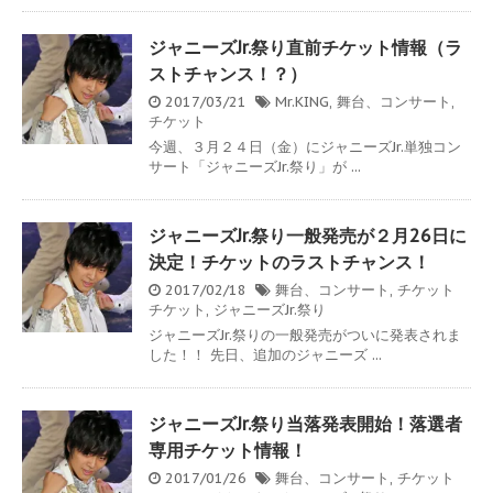
ジャニーズJr.祭り直前チケット情報（ラ
ストチャンス！？）
2017/03/21
Mr.KING
,
舞台、コンサート
,
チケット
今週、３月２４日（金）にジャニーズJr.単独コン
サート「ジャニーズJr.祭り」が ...
ジャニーズJr.祭り一般発売が２月26日に
決定！チケットのラストチャンス！
2017/02/18
舞台、コンサート
,
チケット
チケット
,
ジャニーズJr.祭り
ジャニーズJr.祭りの一般発売がついに発表されま
した！！ 先日、追加のジャニーズ ...
ジャニーズJr.祭り当落発表開始！落選者
専用チケット情報！
2017/01/26
舞台、コンサート
,
チケット