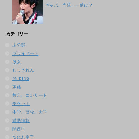
キャパ、当落、一般は？
カテゴリー
未分類
プライベート
彼女
しょうれん
Mr.KING
家族
舞台、コンサート
チケット
中学、高校、大学
遭遇情報
関西Jr.
なにわ皇子