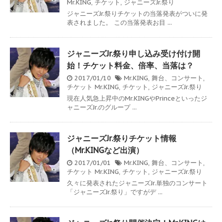
Mr.KING
,
チケット
,
ジャニーズJr.祭り
ジャニーズJr.祭りチケットの当落発表がついに発
表されました。 この当落発表お目 ...
ジャニーズJr.祭り申し込み受け付け開
始！チケット料金、倍率、当落は？
2017/01/10
Mr.KING
,
舞台、コンサート
,
チケット
Mr.KING
,
チケット
,
ジャニーズJr.祭り
現在人気急上昇中のMr.KINGやPrinceといったジ
ャニーズJr.のグループ ...
ジャニーズJr.祭りチケット情報
（Mr.KINGなど出演）
2017/01/01
Mr.KING
,
舞台、コンサート
,
チケット
Mr.KING
,
チケット
,
ジャニーズJr.祭り
久々に発表されたジャニーズJr.単独のコンサート
「ジャニーズJr.祭り」ですがデ ...