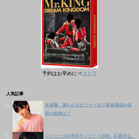
予約はお早めに⇒
コチラ
人気記事
永瀬廉、弟とのエピソードは？家族構成や名
前の由来は？
ジャニーズJr.湾岸ライブ！？日程、応募方法、