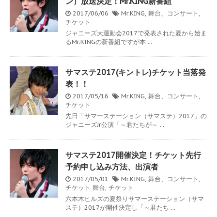
ン）放送決定！Mr.KING新番組
2017/06/06
Mr.KING
,
舞台、コンサート
,
チケット
ジャニーズ大運動会2017で発表された夏から始ま
るMr.KINGの新番組ですが本 ...
サマステ2017(キントレ)チケット当落発
表！！
2017/05/16
Mr.KING
,
舞台、コンサート
,
チケット
先日「サマーステーション（サマステ）2017」の
ジャニーズJr公演「～君たちが～ ...
サマステ2017開催決定！チケット先行
予約申し込み方法、出演者
2017/05/01
Mr.KING
,
舞台、コンサート
,
チケット
舞台
,
チケット
六本木ヒルズの夏祭りサマーステーション（サマ
ステ）2017が開催決定し「～君たち ...