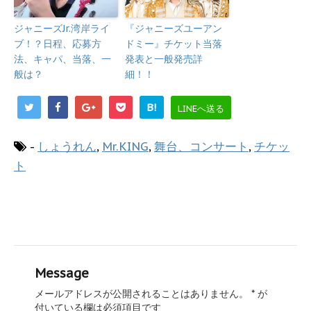
ジャニーズJr.湾岸ライ
『ジャニーズユーアン
ブ！？日程、応募方
ドミー』チケット当落
法、キャパ、当落、一
発表と一般発売詳
般は？
細！！
B!
LINEへ送る
-
しょうれん
,
Mr.KING
,
舞台、コンサート
,
チケッ
ト
Message
メールアドレスが公開されることはありません。
*
が
付いている欄は必須項目です