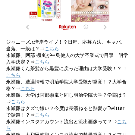
ジャニーズJr.湾岸ライブ！？日程、応募方法、キャパ、
当落、一般は？⇒
こちら
永瀬廉、阿部 顕嵐が中島健人の大学卒業式で目撃！明学
入学決定？⇒
こちら
永瀬廉くん茶髪から黒髪に戻った理由は大学受験！？⇒
こちら
永瀬廉、遭遇情報で明治学院大学受験が発覚！？大学合
格？⇒
こちら
永瀬廉、大学は阿部顕嵐と同じ明治学院大学？学部は？
⇒
こちら
永瀬廉はクズで嫌い？今度は長濱ねると熱愛がTwitter
で話題！？⇒
こちら
永瀬廉インスタアカウント流出と流出画像って？⇒
こち
ら
永瀬廉、大和田南那インスタ流出で熱愛発覚！？ペアリ