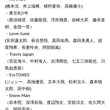
(橋本涼、井上瑞稀、猪狩蒼弥、高橋優斗)
・東京B少年
（那須雄登、佐藤龍我、浮所飛貴、岩崎大昇、藤井直
樹、金指一世）
・Love-tune
(安井謙太郎、萩谷慧悟、真田佑馬、森田美勇人、諸
星翔希、長妻怜央、阿部顕嵐)
・Travis Japan
（宮近海斗、中村海人、吉澤閑也、七五三掛龍也、川
島如恵留）
・SixTONES
(ジェシー、高地優吾、京本大我、松村北斗、森本慎
太郎、田中樹)
・Snow Man
（岩本照、深澤辰哉、渡辺翔太、宮舘涼太、佐久間大
介、阿部亮平）