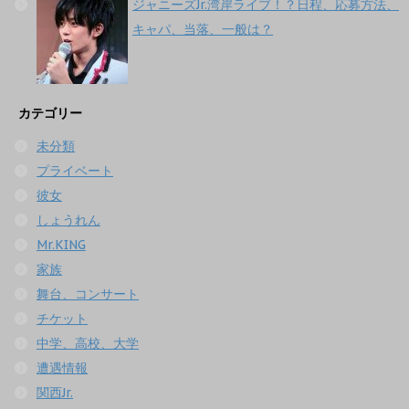
ジャニーズJr.湾岸ライブ！？日程、応募方法、
キャパ、当落、一般は？
カテゴリー
未分類
プライベート
彼女
しょうれん
Mr.KING
家族
舞台、コンサート
チケット
中学、高校、大学
遭遇情報
関西Jr.