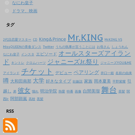
なにわ皇子
ドラマ、映画
タグ
Mr.KING
King&Prince
2代目恋愛マスター
CD
Mr.KING VS
MissQUEENの青春ダンス
Twitter
うちの執事が言うことには
お母さん
しょうれん
オールスターズアイラン
エピソード
なにわ皇子
インスタ
ド
ジャニーズJr.祭り
キントレ
クロムハーツ
ジャニーズYOU&ME
チケット
ペアリング
デビュー
アイランド
井口一姫
名前の由来
噂
大学
大和田南那
好きなタイプ
家族
岡本夏美
引
妊娠説
平野紫耀
舞台
彼女
越し
明治学院
白間美瑠
弟
憧れ
熱愛
特番
画像
茶髪
関
阿部顕嵐
西Jr.
高校
黒髪
RSS