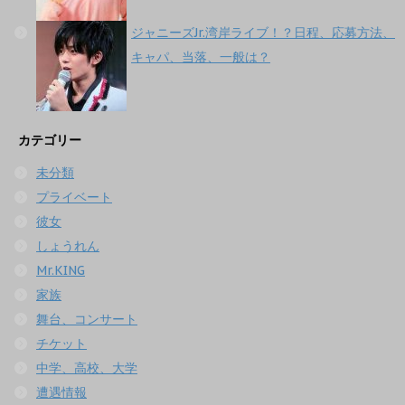
ジャニーズJr.湾岸ライブ！？日程、応募方法、
キャパ、当落、一般は？
カテゴリー
未分類
プライベート
彼女
しょうれん
Mr.KING
家族
舞台、コンサート
チケット
中学、高校、大学
遭遇情報