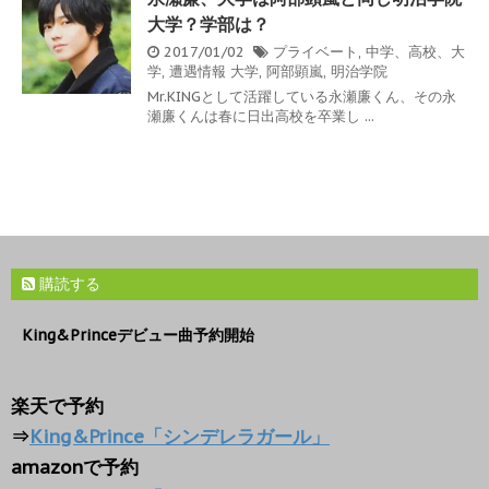
大学？学部は？
2017/01/02
プライベート
,
中学、高校、大
学
,
遭遇情報
大学
,
阿部顕嵐
,
明治学院
Mr.KINGとして活躍している永瀬廉くん、その永
瀬廉くんは春に日出高校を卒業し ...
購読する
King&Princeデビュー曲予約開始
楽天で予約
⇒
King&Prince「シンデレラガール」
amazonで予約