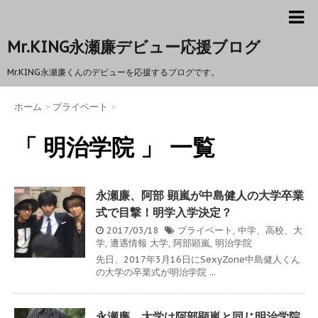
Mr.KING永瀬廉デビュー応援ブログ
Mr.KING永瀬廉くんのデビューを応援するブログです。
ホーム
>
プライベート
>
「 明治学院 」 一覧
永瀬廉、阿部 顕嵐が中島健人の大学卒業
式で目撃！明学入学決定？
2017/03/18
プライベート
,
中学、高校、大
学
,
遭遇情報
大学
,
阿部顕嵐
,
明治学院
先日、2017年3月16日にSexyZone中島健人くん
の大学の卒業式が明治学院 ...
永瀬廉、大学は阿部顕嵐と同じ明治学院