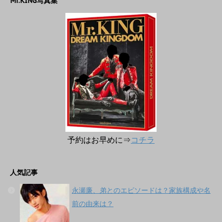
Mr.KING写真集
予約はお早めに⇒
コチラ
人気記事
永瀬廉、弟とのエピソードは？家族構成や名
前の由来は？