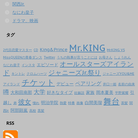
関西Jr.
なにわ皇子
ドラマ、映画
タグ
Mr.KING
King&Prince
2代目恋愛マスター
CD
Mr.KING VS
MissQUEENの青春ダンス
Twitter
うちの執事が言うことには
お母さん
しょうれん
オールスターズアイラン
エピソード
なにわ皇子
インスタ
ド
ジャニーズJr.祭り
キントレ
クロムハーツ
ジャニーズYOU&ME
チケット
ペアリング
デビュー
アイランド
井口一姫
名前の由来
噂
大学
大和田南那
好きなタイプ
家族
岡本夏美
引
妊娠説
平野紫耀
舞台
彼女
越し
明治学院
白間美瑠
弟
憧れ
熱愛
特番
画像
茶髪
関
阿部顕嵐
西Jr.
高校
黒髪
RSS