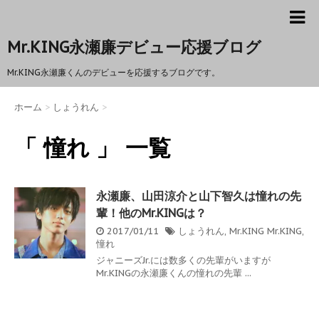
Mr.KING永瀬廉デビュー応援ブログ
Mr.KING永瀬廉くんのデビューを応援するブログです。
ホーム
>
しょうれん
>
「 憧れ 」 一覧
永瀬廉、山田涼介と山下智久は憧れの先
輩！他のMr.KINGは？
2017/01/11
しょうれん
,
Mr.KING
Mr.KING
,
憧れ
ジャニーズJr.には数多くの先輩がいますが
Mr.KINGの永瀬廉くんの憧れの先輩 ...