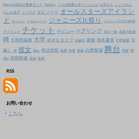
MissQUEENの青春ダンス
Twitter
うちの執事が言うことには
お母さん
しょうれん
オールスターズアイラン
エピソード
なにわ皇子
インスタ
ド
ジャニーズJr.祭り
キントレ
クロムハーツ
ジャニーズYOU&ME
チケット
ペアリング
デビュー
アイランド
井口一姫
名前の由来
噂
大学
大和田南那
好きなタイプ
家族
岡本夏美
引
妊娠説
平野紫耀
舞台
彼女
越し
明治学院
白間美瑠
弟
憧れ
熱愛
特番
画像
茶髪
関
阿部顕嵐
西Jr.
高校
黒髪
RSS
お問い合わせ
・
こちら