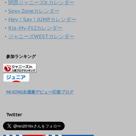
・
関西ジャニーズJr.カレンダー
・
Sexy Zoneカレンダー
・
Hey！Say！JUMPカレンダー
・
Kis-My-Ft2カレンダー
・
ジャニーズWESTカレンダー
参加ランキング
Mr.KING永瀬廉デビュー応援ブログ
Twitter