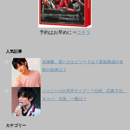
予約はお早めに⇒
コチラ
人気記事
永瀬廉、弟とのエピソードは？家族構成や名
前の由来は？
ジャニーズJr.湾岸ライブ！？日程、応募方法、
キャパ、当落、一般は？
カテゴリー