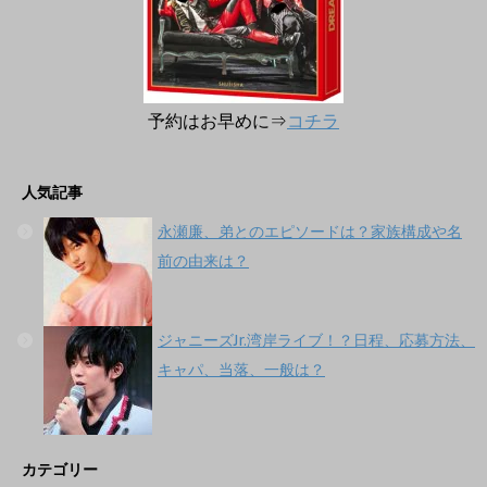
予約はお早めに⇒
コチラ
人気記事
永瀬廉、弟とのエピソードは？家族構成や名
前の由来は？
ジャニーズJr.湾岸ライブ！？日程、応募方法、
キャパ、当落、一般は？
カテゴリー