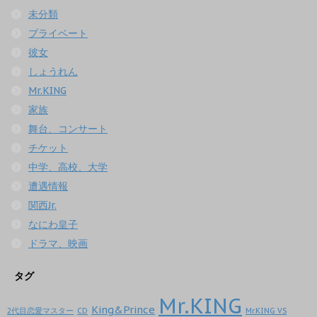
未分類
プライベート
彼女
しょうれん
Mr.KING
家族
舞台、コンサート
チケット
中学、高校、大学
遭遇情報
関西Jr.
なにわ皇子
ドラマ、映画
タグ
Mr.KING
King&Prince
2代目恋愛マスター
CD
Mr.KING VS