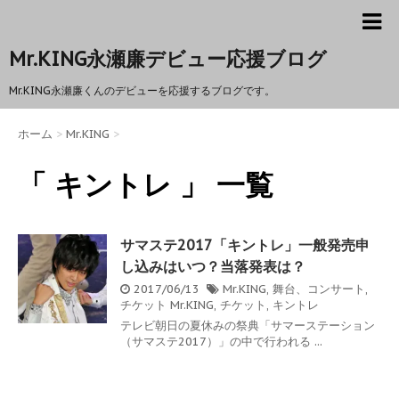
Mr.KING永瀬廉デビュー応援ブログ
Mr.KING永瀬廉くんのデビューを応援するブログです。
ホーム
>
Mr.KING
>
「 キントレ 」 一覧
サマステ2017「キントレ」一般発売申
し込みはいつ？当落発表は？
2017/06/13
Mr.KING
,
舞台、コンサート
,
チケット
Mr.KING
,
チケット
,
キントレ
テレビ朝日の夏休みの祭典「サマーステーション
（サマステ2017）」の中で行われる ...