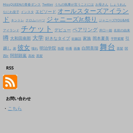
MissQUEENの青春ダンス
Twitter
うちの執事が言うことには
お母さん
しょうれん
オールスターズアイラン
エピソード
なにわ皇子
インスタ
ド
ジャニーズJr.祭り
キントレ
クロムハーツ
ジャニーズYOU&ME
チケット
ペアリング
デビュー
アイランド
井口一姫
名前の由来
噂
大学
大和田南那
好きなタイプ
家族
岡本夏美
引
妊娠説
平野紫耀
舞台
彼女
越し
明治学院
白間美瑠
弟
憧れ
熱愛
特番
画像
茶髪
関
阿部顕嵐
西Jr.
高校
黒髪
RSS
お問い合わせ
・
こちら