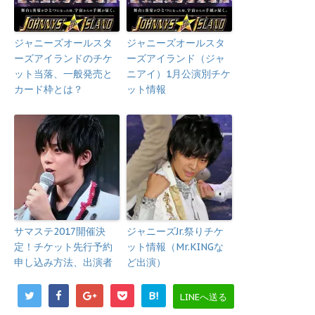
ジャニーズオールスタ
ジャニーズオールスタ
ーズアイランドのチケ
ーズアイランド（ジャ
ット当落、一般発売と
ニアイ）1月公演別チケ
カード枠とは？
ット情報
サマステ2017開催決
ジャニーズJr.祭りチケ
定！チケット先行予約
ット情報（Mr.KINGな
申し込み方法、出演者
ど出演）
B!
LINEへ送る