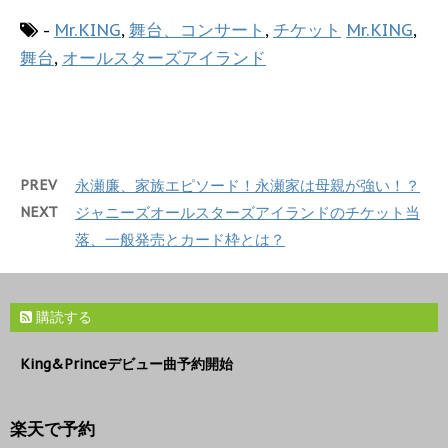
-
Mr.KING
,
舞台、コンサート
,
チケット
Mr.KING
,
舞台
,
オールスターズアイランド
PREV
永瀬廉、家族エピソード！永瀬家は母親が強い！？
NEXT
ジャニーズオールスターズアイランドのチケット当
落、一般発売とカード枠とは？
購読する
King&Princeデビュー曲予約開始
楽天で予約