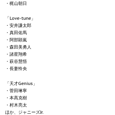
・梶山朝日
「Love-tune」
・安井謙太郎
・真田佑馬
・阿部顕嵐
・森田美勇人
・諸星翔希
・萩谷慧悟
・長妻怜央
「天才Genius」
・菅田琳寧
・本髙克樹
・村木亮太
ほか、ジャニーズJr.