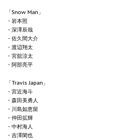
「Snow Man」
・岩本照
・深澤辰哉
・佐久間大介
・渡辺翔太
・宮舘涼太
・阿部亮平
「Travis Japan」
・宮近海斗
・森田美勇人
・川島如恵留
・仲田拡輝
・中村海人
・吉澤閑也