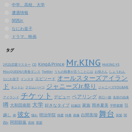
中学、高校、大学
遭遇情報
関西Jr.
なにわ皇子
ドラマ、映画
タグ
Mr.KING
King&Prince
2代目恋愛マスター
CD
Mr.KING VS
MissQUEENの青春ダンス
Twitter
うちの執事が言うことには
お母さん
しょうれん
オールスターズアイラン
エピソード
なにわ皇子
インスタ
ド
ジャニーズJr.祭り
キントレ
クロムハーツ
ジャニーズYOU&ME
チケット
ペアリング
デビュー
アイランド
井口一姫
名前の由来
噂
大学
大和田南那
好きなタイプ
家族
岡本夏美
引
妊娠説
平野紫耀
舞台
彼女
越し
明治学院
白間美瑠
弟
憧れ
熱愛
特番
画像
茶髪
関
阿部顕嵐
西Jr.
高校
黒髪