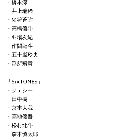
・橋本涼
・井上瑞稀
・猪狩蒼弥
・高橋優斗
・羽場友紀
・作間龍斗
・五十嵐玲央
・浮所飛貴
「SixTONES」
・ジェシー
・田中樹
・京本大我
・髙地優吾
・松村北斗
・森本慎太郎