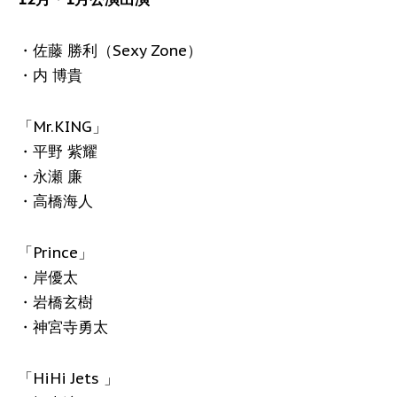
・佐藤 勝利（Sexy Zone）
・内 博貴
「Mr.KING」
・平野 紫耀
・永瀬 廉
・高橋海人
「Prince」
・岸優太
・岩橋玄樹
・神宮寺勇太
「HiHi Jets 」