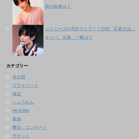
前の由来は？
ジャニーズJr.湾岸ライブ！？日程、応募方法、
キャパ、当落、一般は？
カテゴリー
未分類
プライベート
彼女
しょうれん
Mr.KING
家族
舞台、コンサート
チケット